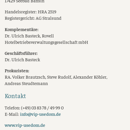
17429 Seebad Bansin
Handelsregister: HRA 2519
Registergericht: AG Stralsund
Komplementäre:
Dr. Ulrich Basteck, Rovell
Hotelbetriebsverwaltungsgesellschaft mbH
Geschäftsführer:
Dr. Ulrich Basteck
Prokuristen:
RA. Volker Brautzsch, Steve Rudolf, Alexander Köhler,
Andreas Steudtemann
Kontakt
Telefon: (+49) 03 83 78 / 49 99 0
E-Mail:
info@vip-usedom.de
www.vip-usedom.de