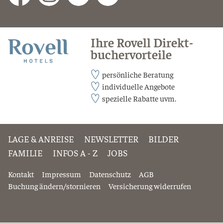
Ihre Rovell Direkt­
Rovell
bucher­vor­teile
persönliche Beratung
individuelle Angebote
spezielle Rabatte uvm.
LAGE & ANREISE
NEWSLETTER
BILDER
FAMILIE
INFOS A - Z
JOBS
Kontakt
Impressum
Datenschutz
AGB
Buchung ändern­/­stor­nieren
Versiche­rung wider­rufen